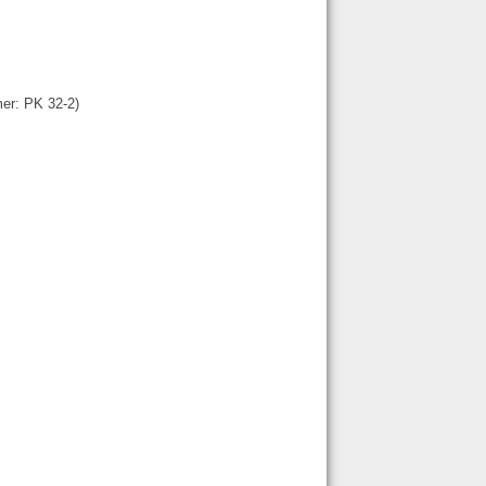
mer:
PK 32-2
)