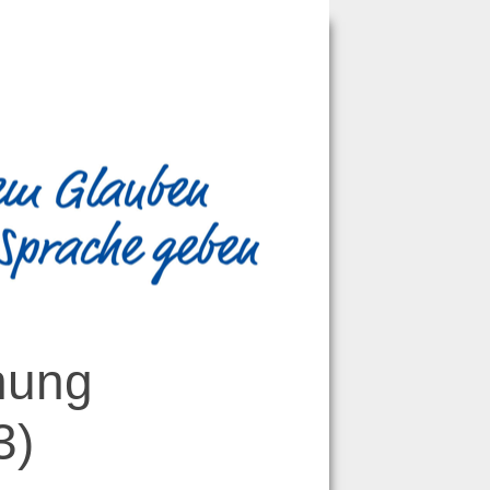
hung
3
)